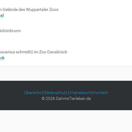
 Gelände des Wuppertaler Zoos
al
 Schönbrunn
scanius schmidti) im Zoo Osnabrück
ck
Übersicht
|
Datenschutz
|
Impressum
|
Kontakt
©
2026
DahmsTierleben.de