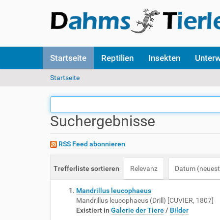
S
Startseite
Reptilien
Insekten
Unter
e
k
S
Startseite
t
i
i
e
o
s
n
i
Suchergebnisse
e
n
n
d
RSS Feed abonnieren
h
i
e
Trefferliste sortieren
Relevanz
Datum (neuest
r
:
Mandrillus leucophaeus
Mandrillus leucophaeus (Drill) [CUVIER, 1807]
Existiert in
Galerie der Tiere
/
Bilder