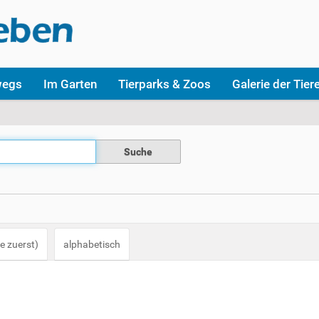
wegs
Im Garten
Tierparks & Zoos
Galerie der Tier
e zuerst)
alphabetisch