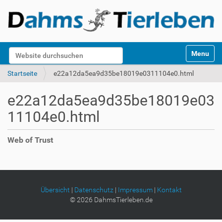
S
Website durchsuchen
Toggle na
e
k
Erweiterte Suche…
Startseite
e22a12da5ea9d35be18019e0311104e0.html
t
i
e22a12da5ea9d35be18019e03
o
n
11104e0.html
e
n
Web of Trust
Übersicht
|
Datenschutz
|
Impressum
|
Kontakt
©
2026
DahmsTierleben.de