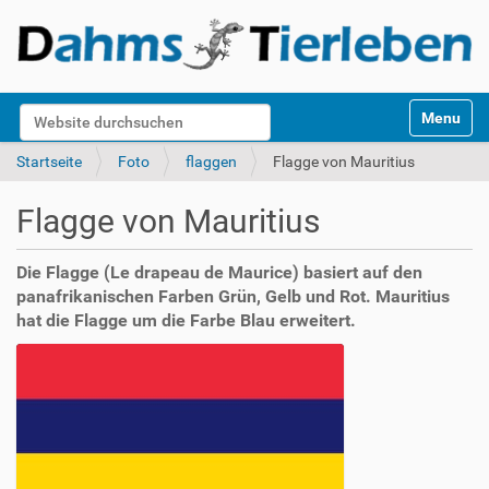
S
Website durchsuchen
Toggle na
e
k
Erweiterte Suche…
Startseite
Foto
flaggen
Flagge von Mauritius
t
i
Flagge von Mauritius
o
n
e
Die Flagge (Le drapeau de Maurice) basiert auf den
n
panafrikanischen Farben Grün, Gelb und Rot. Mauritius
hat die Flagge um die Farbe Blau erweitert.