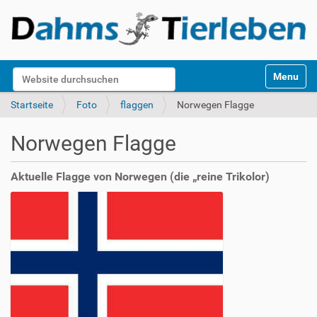
S
Website durchsuchen
Toggle na
e
k
Erweiterte Suche…
Startseite
Foto
flaggen
Norwegen Flagge
t
i
Norwegen Flagge
o
n
e
Aktuelle Flagge von Norwegen (die „reine Trikolor)
n