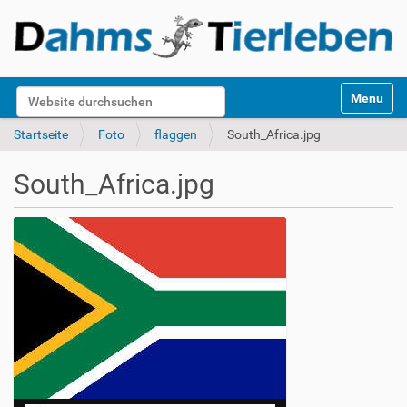
S
Website durchsuchen
Toggle na
e
k
Erweiterte Suche…
Startseite
Foto
flaggen
South_Africa.jpg
t
i
South_Africa.jpg
o
n
e
n