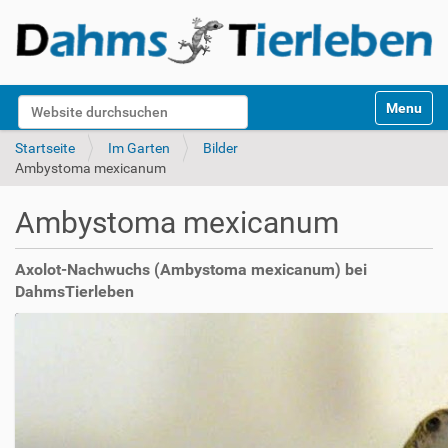
S
Website durchsuchen
Toggle na
e
k
Erweiterte Suche…
Startseite
Im Garten
Bilder
t
Ambystoma mexicanum
i
o
Ambystoma mexicanum
n
e
n
Axolot-Nachwuchs (Ambystoma mexicanum) bei
DahmsTierleben