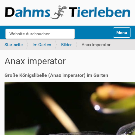
S
Website durchsuchen
Toggle na
e
k
Erweiterte Suche…
Startseite
Im Garten
Bilder
Anax imperator
t
i
Anax imperator
o
n
e
Große Königslibelle (Anax imperator) im Garten
n