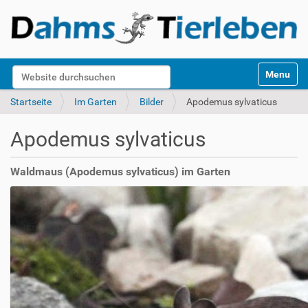
S
Website durchsuchen
Toggle na
e
k
Erweiterte Suche…
Startseite
Im Garten
Bilder
Apodemus sylvaticus
t
i
Apodemus sylvaticus
o
n
e
Waldmaus (Apodemus sylvaticus) im Garten
n