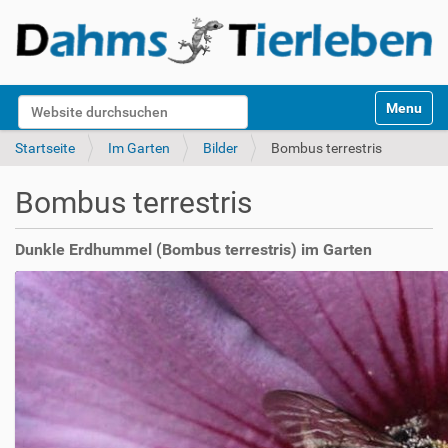
S
Website durchsuchen
Toggle na
e
k
Erweiterte Suche…
Startseite
Im Garten
Bilder
Bombus terrestris
t
i
Bombus terrestris
o
n
e
Dunkle Erdhummel (Bombus terrestris) im Garten
n