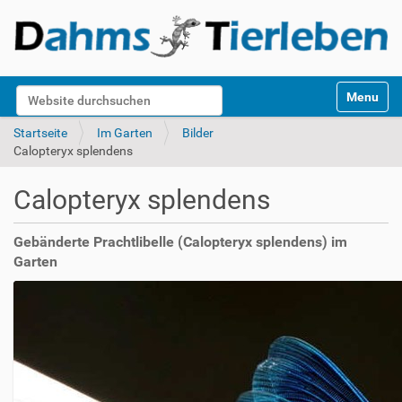
S
Website durchsuchen
Toggle na
e
k
Erweiterte Suche…
Startseite
Im Garten
Bilder
t
Calopteryx splendens
i
o
Calopteryx splendens
n
e
n
Gebänderte Prachtlibelle (Calopteryx splendens) im
Garten