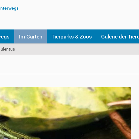
wegs
Im Garten
Tierparks & Zoos
Galerie der Tier
culentus