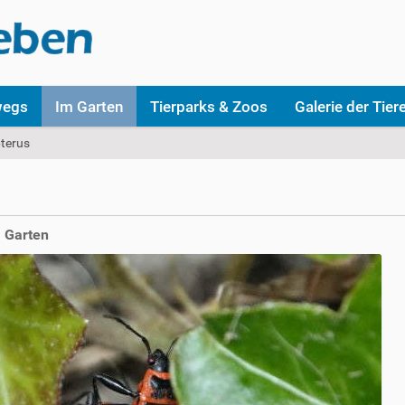
wegs
Im Garten
Tierparks & Zoos
Galerie der Tier
pterus
 Garten