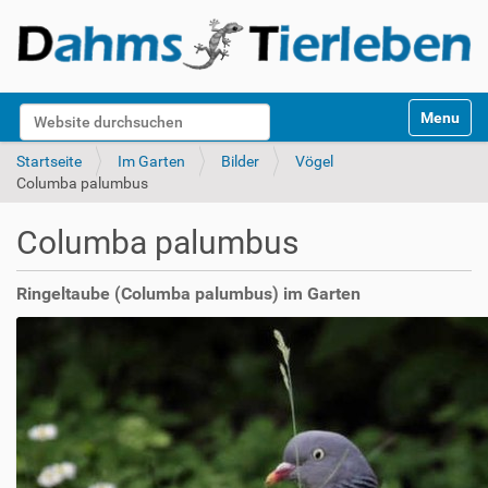
S
Website durchsuchen
Toggle na
e
k
Erweiterte Suche…
Startseite
Im Garten
Bilder
Vögel
t
Columba palumbus
i
o
Columba palumbus
n
e
n
Ringeltaube (Columba palumbus) im Garten