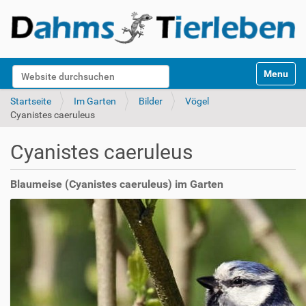
S
Website durchsuchen
Toggle na
e
k
Erweiterte Suche…
Startseite
Im Garten
Bilder
Vögel
t
Cyanistes caeruleus
i
o
Cyanistes caeruleus
n
e
n
Blaumeise (Cyanistes caeruleus) im Garten