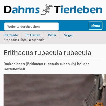
S
Website durchsuchen
Toggle na
e
k
Erweiterte Suche…
Startseite
Im Garten
Bilder
Vögel
t
Erithacus rubecula rubecula
i
o
Erithacus rubecula rubecula
n
e
n
Rotkehlchen (Erithacus rubecula rubecula) bei der
Gartenarbeit