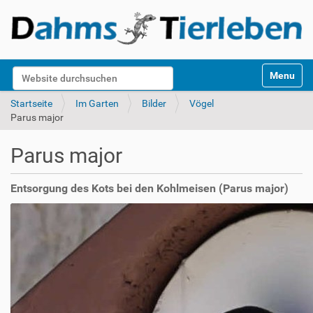
S
Website durchsuchen
Toggle na
e
k
Erweiterte Suche…
Startseite
Im Garten
Bilder
Vögel
t
Parus major
i
o
Parus major
n
e
n
Entsorgung des Kots bei den Kohlmeisen (Parus major)