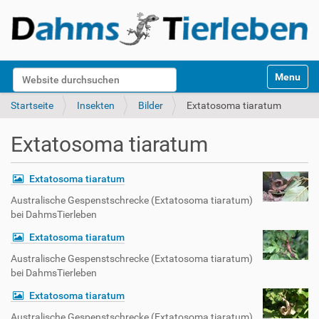
S
Website durchsuchen
Toggle na
e
k
Erweiterte Suche…
Startseite
Insekten
Bilder
Extatosoma tiaratum
t
i
Extatosoma tiaratum
o
n
e
Extatosoma tiaratum
n
Australische Gespenstschrecke (Extatosoma tiaratum)
bei DahmsTierleben
Extatosoma tiaratum
Australische Gespenstschrecke (Extatosoma tiaratum)
bei DahmsTierleben
Extatosoma tiaratum
Australische Gespenstschrecke (Extatosoma tiaratum)