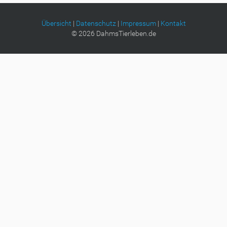
Übersicht
|
Datenschutz
|
Impressum
|
Kontakt
©
2026
DahmsTierleben.de