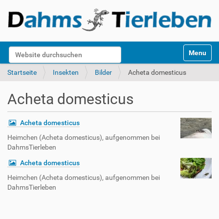
S
Website durchsuchen
Toggle na
e
k
Erweiterte Suche…
Startseite
Insekten
Bilder
Acheta domesticus
t
i
Acheta domesticus
o
n
e
Acheta domesticus
n
Heimchen (Acheta domesticus), aufgenommen bei
DahmsTierleben
Acheta domesticus
Heimchen (Acheta domesticus), aufgenommen bei
DahmsTierleben