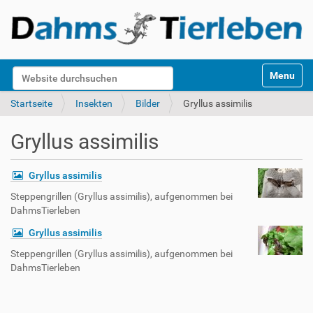
S
Website durchsuchen
Toggle na
e
k
Erweiterte Suche…
Startseite
Insekten
Bilder
Gryllus assimilis
t
i
Gryllus assimilis
o
n
e
Gryllus assimilis
n
Steppengrillen (Gryllus assimilis), aufgenommen bei
DahmsTierleben
Gryllus assimilis
Steppengrillen (Gryllus assimilis), aufgenommen bei
DahmsTierleben