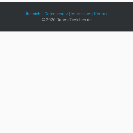
Übersicht
|
Datenschutz
|
Impressum
|
Kontakt
©
2026
DahmsTierleben.de