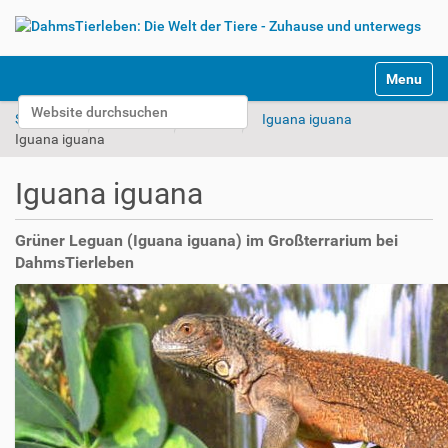
S
Toggle na
e
Website durchsuchen
k
Startseite
Reptilien
Bilder
Iguana iguana
t
Erweiterte Suche…
Iguana iguana
i
o
Iguana iguana
n
e
n
Grüner Leguan (Iguana iguana) im Großterrarium bei
DahmsTierleben