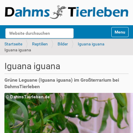
S
Website durchsuchen
Toggle na
e
k
Erweiterte Suche…
Startseite
Reptilien
Bilder
Iguana iguana
t
Iguana iguana
i
o
Iguana iguana
n
e
n
Grüne Leguane (Iguana iguana) im Großterrarium bei
DahmsTierleben