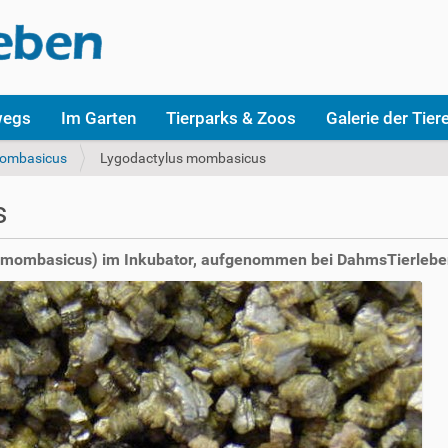
wegs
Im Garten
Tierparks & Zoos
Galerie der Tier
mombasicus
Lygodactylus mombasicus
s
 mombasicus) im Inkubator, aufgenommen bei DahmsTierlebe