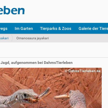
wegs
Im Garten
Tierparks & Zoos
Galerie der Tier
akari
Omanosaura jayakari
r Jagd, aufgenommen bei DahmsTierleben