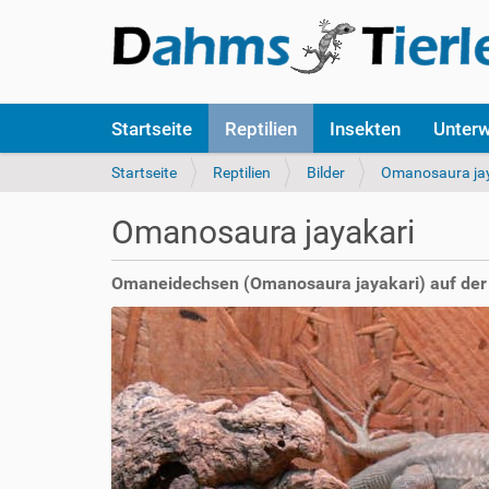
S
Startseite
Reptilien
Insekten
Unter
e
k
S
Startseite
Reptilien
Bilder
Omanosaura jay
t
i
i
e
Omanosaura jayakari
o
s
n
i
e
n
Omaneidechsen (Omanosaura jayakari) auf de
n
d
h
i
e
r
: