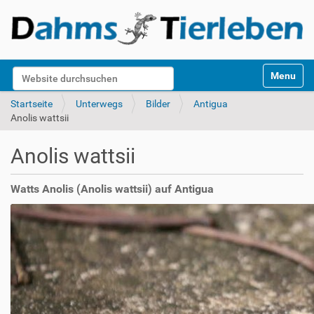
S
Website durchsuchen
Toggle na
e
k
Erweiterte Suche…
Startseite
Unterwegs
Bilder
Antigua
t
Anolis wattsii
i
o
Anolis wattsii
n
e
n
Watts Anolis (Anolis wattsii) auf Antigua