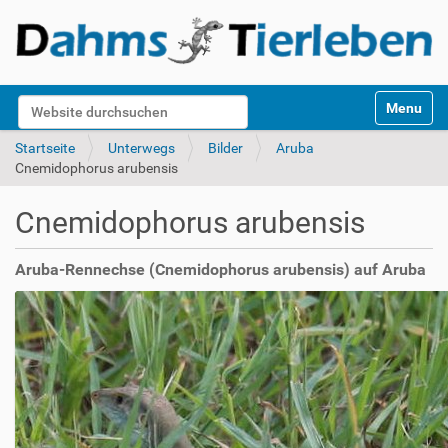
S
Website durchsuchen
Toggle na
e
k
Erweiterte Suche…
Startseite
Unterwegs
Bilder
Aruba
t
Cnemidophorus arubensis
i
o
Cnemidophorus arubensis
n
e
n
Aruba-Rennechse (Cnemidophorus arubensis) auf Aruba