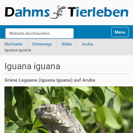
S
Website durchsuchen
Toggle na
e
k
Erweiterte Suche…
Startseite
Unterwegs
Bilder
Aruba
t
Iguana iguana
i
o
Iguana iguana
n
e
n
Grüne Leguane (Iguana iguana) auf Aruba