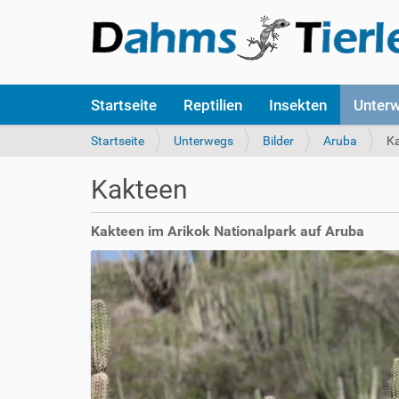
S
Startseite
Reptilien
Insekten
Unter
e
k
S
Startseite
Unterwegs
Bilder
Aruba
K
t
i
i
e
Kakteen
o
s
n
i
e
n
Kakteen im Arikok Nationalpark auf Aruba
n
d
h
i
e
r
: