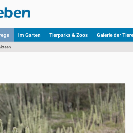
wegs
Im Garten
Tierparks & Zoos
Galerie der Tier
akteen