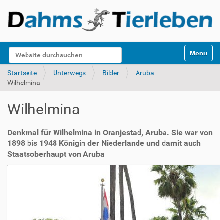
S
Website durchsuchen
Toggle na
e
k
Erweiterte Suche…
Startseite
Unterwegs
Bilder
Aruba
t
Wilhelmina
i
o
Wilhelmina
n
e
n
Denkmal für Wilhelmina in Oranjestad, Aruba. Sie war von
1898 bis 1948 Königin der Niederlande und damit auch
Staatsoberhaupt von Aruba