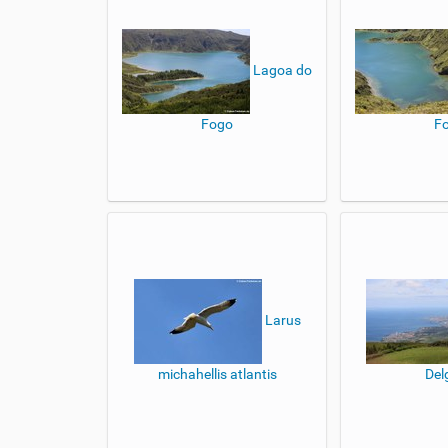
Lagoa do
Fogo
F
Larus
michahellis atlantis
Del