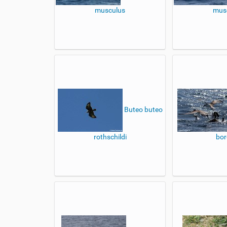
musculus
mus
Buteo buteo
rothschildi
bor