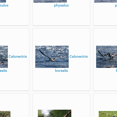
culus
physalus
p
Calonectris
Calonectris
ealis
borealis