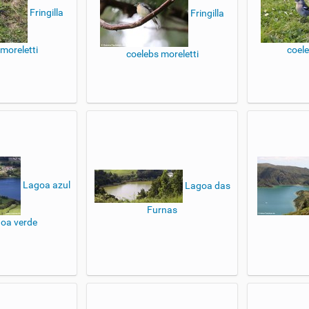
Fringilla
Fringilla
moreletti
coele
coelebs moreletti
Lagoa azul
Lagoa das
Furnas
oa verde