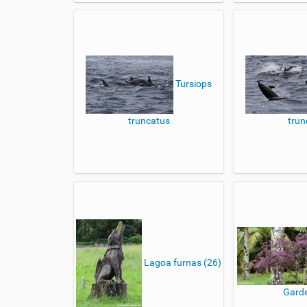
Tursiops
truncatus
trun
Lagoa furnas (26)
Garde