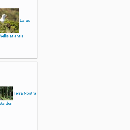
Larus
ellis atlantis
Terra Nostra
Garden