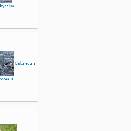
hysalus
Calonectris
borealis