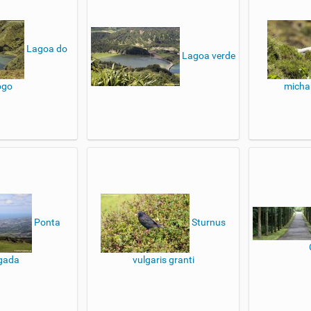
Lagoa do
Lagoa verde
ogo
michah
Ponta
Sturnus
gada
vulgaris granti