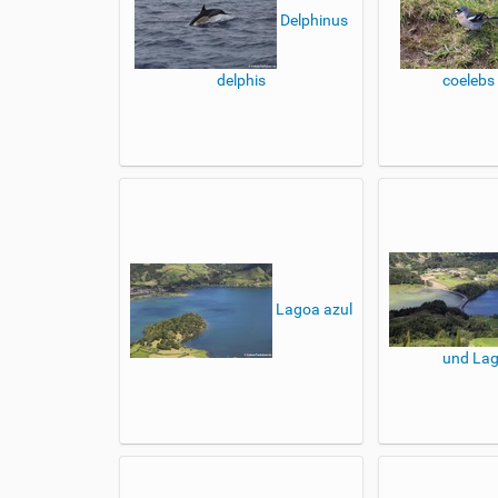
Delphinus
delphis
coelebs 
Lagoa azul
und Lag