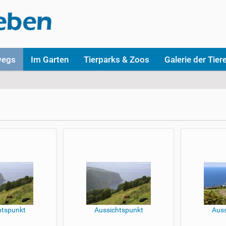
wegs
Im Garten
Tierparks & Zoos
Galerie der Tier
htspunkt
Aussichtspunkt
Auss