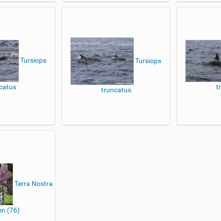
Tursiops
Tursiops
catus
t
truncatus
Terra Nostra
n (76)