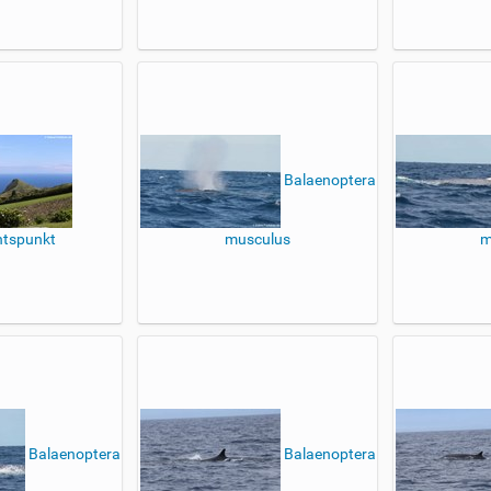
Balaenoptera
htspunkt
musculus
m
Balaenoptera
Balaenoptera