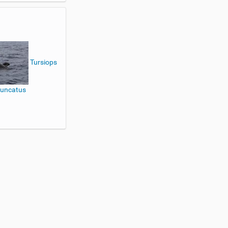
Tursiops
runcatus