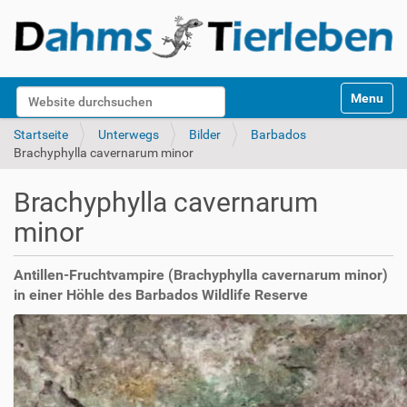
S
Website durchsuchen
Toggle na
e
k
Erweiterte Suche…
Startseite
Unterwegs
Bilder
Barbados
t
Brachyphylla cavernarum minor
i
o
Brachyphylla cavernarum
n
e
minor
n
Antillen-Fruchtvampire (Brachyphylla cavernarum minor)
in einer Höhle des Barbados Wildlife Reserve