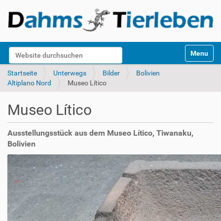
S
Website durchsuchen
Toggle na
e
k
Erweiterte Suche…
Startseite
Unterwegs
Bilder
Bolivien
t
Altiplano Nord
Museo Lítico
i
o
Museo Lítico
n
e
n
Ausstellungsstück aus dem Museo Lítico, Tiwanaku,
Bolivien