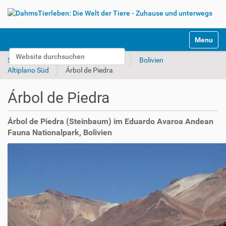
S
Toggle na
e
Website durchsuchen
k
Startseite
Unterwegs
Bilder
Bolivien
t
Erweiterte Suche…
Altiplano Süd
Árbol de Piedra
i
o
Árbol de Piedra
n
e
n
Árbol de Piedra (Steinbaum) im Eduardo Avaroa Andean
Fauna Nationalpark, Bolivien