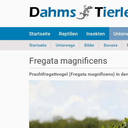
S
Startseite
Reptilien
Insekten
Unter
e
k
S
Startseite
Unterwegs
Bilder
Bonaire
t
i
i
e
Fregata magnificens
o
s
n
i
e
n
Prachtfregattvogel (Fregata magnificens) in d
n
d
h
i
e
r
: