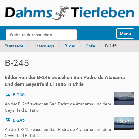
S
Website durchsuchen
Toggle na
e
k
Erweiterte Suche…
Startseite
Unterwegs
Bilder
Chile
B-245
t
i
B-245
o
n
e
Bilder von der B-245 zwischen San Pedro de Atacama
n
und dem Geysirfeld El Tatio in Chile
B-245
An der B-245 zwischen San Pedro de Atacama und dem
Geysirfeld El Tatio
B-245
An der B-245 zwischen San Pedro de Atacama und dem
Geysirfeld El Tatio