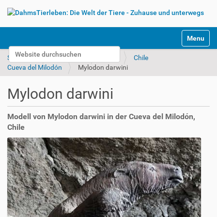
S
Toggle na
e
Website durchsuchen
k
Startseite
Unterwegs
Bilder
Chile
t
Erweiterte Suche…
Cueva del Milodón
Mylodon darwini
i
o
Mylodon darwini
n
e
n
Modell von Mylodon darwini in der Cueva del Milodón,
Chile