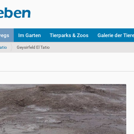
wegs
Im Garten
Tierparks & Zoos
Galerie der Tier
Tatio
Geysirfeld El Tatio