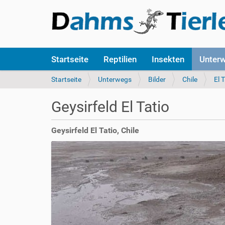
S
Startseite
Reptilien
Insekten
Unter
e
k
S
Startseite
Unterwegs
Bilder
Chile
El 
t
i
i
e
Geysirfeld El Tatio
o
s
n
i
e
n
Geysirfeld El Tatio, Chile
n
d
h
i
e
r
: