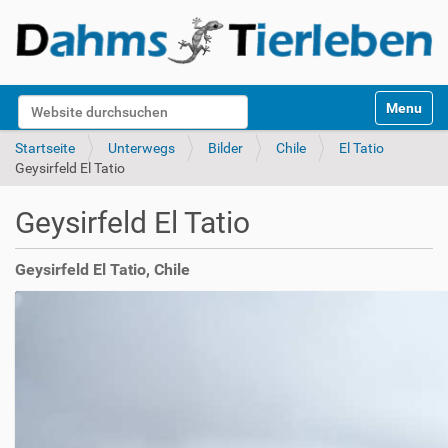
S
Website durchsuchen
Toggle na
e
k
Erweiterte Suche…
Startseite
Unterwegs
Bilder
Chile
El Tatio
t
Geysirfeld El Tatio
i
o
Geysirfeld El Tatio
n
e
n
Geysirfeld El Tatio, Chile