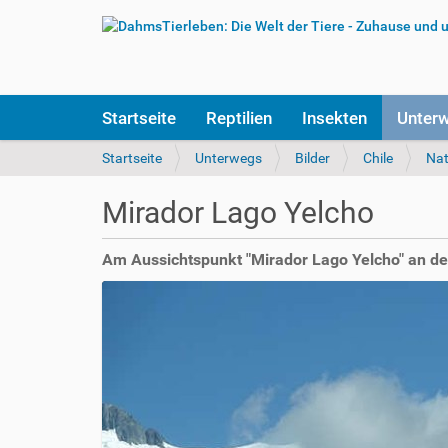
S
Startseite
Reptilien
Insekten
Unter
e
k
S
Startseite
Unterwegs
Bilder
Chile
Nat
t
i
i
e
Mirador Lago Yelcho
o
s
n
i
e
n
Am Aussichtspunkt "Mirador Lago Yelcho" an der 
n
d
h
i
e
r
: