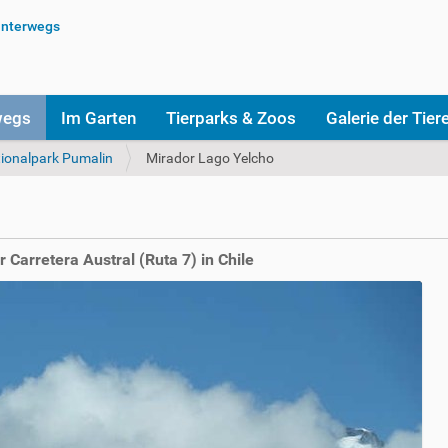
wegs
Im Garten
Tierparks & Zoos
Galerie der Tier
ionalpark Pumalin
Mirador Lago Yelcho
Carretera Austral (Ruta 7) in Chile