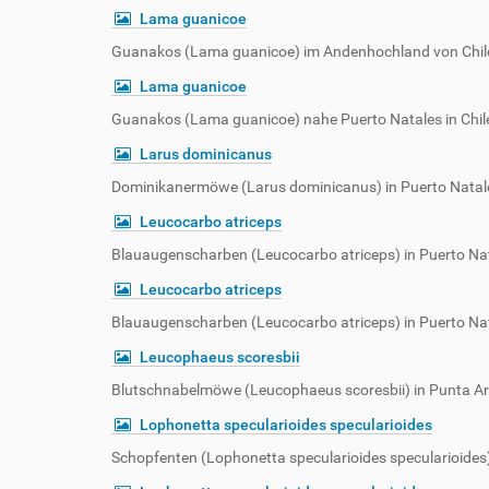
Lama guanicoe
Guanakos (Lama guanicoe) im Andenhochland von Chile
Lama guanicoe
Guanakos (Lama guanicoe) nahe Puerto Natales in Chil
Larus dominicanus
Dominikanermöwe (Larus dominicanus) in Puerto Natale
Leucocarbo atriceps
Blauaugenscharben (Leucocarbo atriceps) in Puerto Nat
Leucocarbo atriceps
Blauaugenscharben (Leucocarbo atriceps) in Puerto Nat
Leucophaeus scoresbii
Blutschnabelmöwe (Leucophaeus scoresbii) in Punta Ar
Lophonetta specularioides specularioides
Schopfenten (Lophonetta specularioides specularioides) 