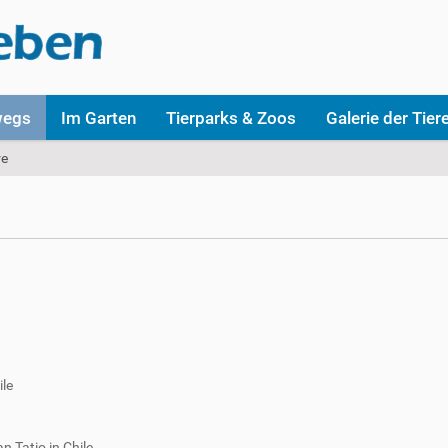
wegs
Im Garten
Tierparks & Zoos
Galerie der Tier
re
ile
 Tatio in Chile