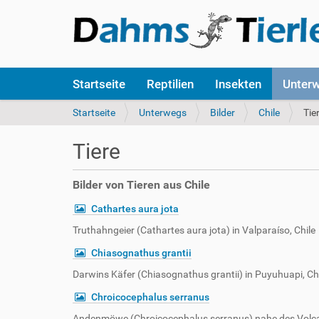
S
Startseite
Reptilien
Insekten
Unter
e
k
S
Startseite
Unterwegs
Bilder
Chile
Tie
t
i
i
e
Tiere
o
s
n
i
e
n
Bilder von Tieren aus Chile
n
d
Cathartes aura jota
h
i
Truthahngeier (Cathartes aura jota) in Valparaíso, Chile
e
Chiasognathus grantii
r
:
Darwins Käfer (Chiasognathus grantii) in Puyuhuapi, Ch
Chroicocephalus serranus
Andenmöwe (Chroicocephalus serranus) nahe des Volcan