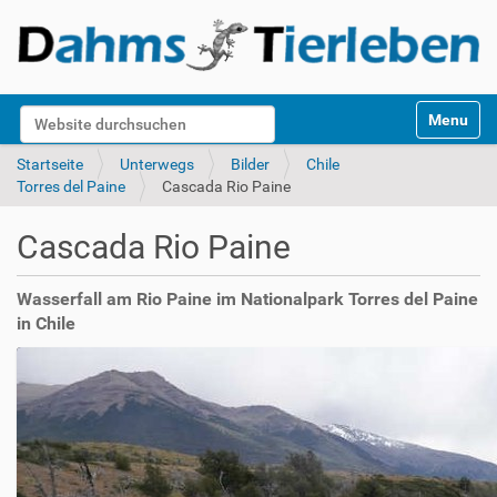
S
Website durchsuchen
Toggle na
e
k
Erweiterte Suche…
Startseite
Unterwegs
Bilder
Chile
t
Torres del Paine
Cascada Rio Paine
i
o
Cascada Rio Paine
n
e
n
Wasserfall am Rio Paine im Nationalpark Torres del Paine
in Chile