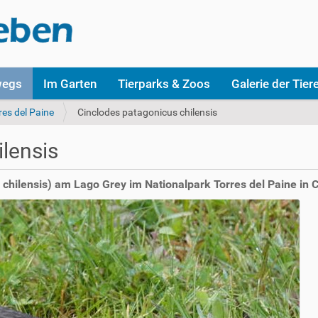
wegs
Im Garten
Tierparks & Zoos
Galerie der Tier
res del Paine
Cinclodes patagonicus chilensis
lensis
chilensis) am Lago Grey im Nationalpark Torres del Paine in C