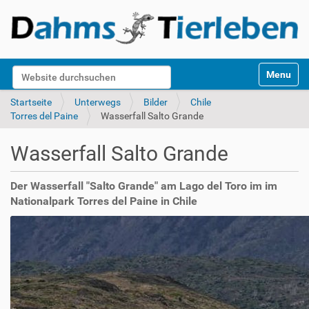
S
Website durchsuchen
Toggle na
e
k
Erweiterte Suche…
Startseite
Unterwegs
Bilder
Chile
t
Torres del Paine
Wasserfall Salto Grande
i
o
Wasserfall Salto Grande
n
e
n
Der Wasserfall "Salto Grande" am Lago del Toro im im
Nationalpark Torres del Paine in Chile