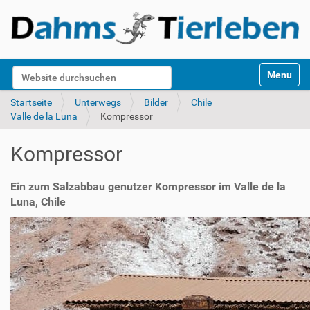
S
Website durchsuchen
Toggle na
e
k
Erweiterte Suche…
Startseite
Unterwegs
Bilder
Chile
t
Valle de la Luna
Kompressor
i
o
Kompressor
n
e
n
Ein zum Salzabbau genutzer Kompressor im Valle de la
Luna, Chile