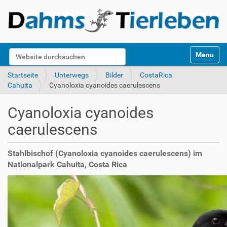
S
Website durchsuchen
Toggle na
e
k
Erweiterte Suche…
Startseite
Unterwegs
Bilder
CostaRica
t
Cahuita
Cyanoloxia cyanoides caerulescens
i
o
Cyanoloxia cyanoides
n
e
caerulescens
n
Stahlbischof (Cyanoloxia cyanoides caerulescens) im
Nationalpark Cahuita, Costa Rica