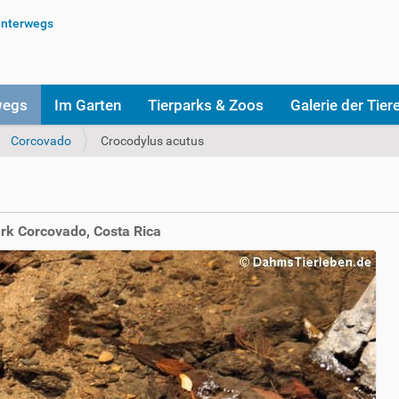
wegs
Im Garten
Tierparks & Zoos
Galerie der Tier
Corcovado
Crocodylus acutus
ark Corcovado, Costa Rica