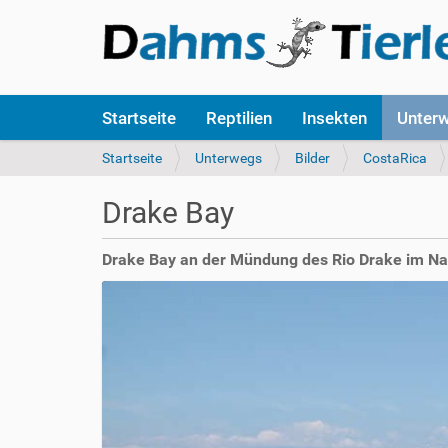
S
Startseite
Reptilien
Insekten
Unter
e
k
S
Startseite
Unterwegs
Bilder
CostaRica
t
i
i
e
Drake Bay
o
s
n
i
e
n
Drake Bay an der Mündung des Rio Drake im Nat
n
d
h
i
e
r
: