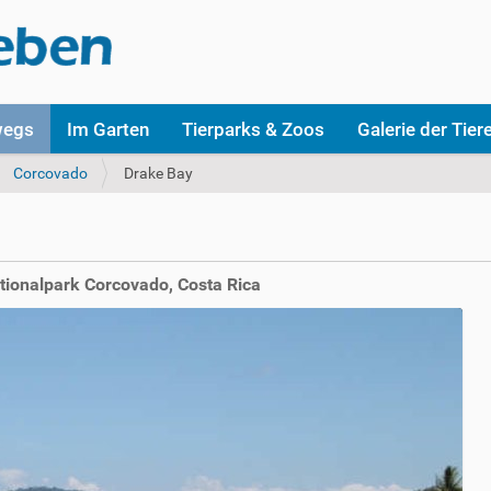
wegs
Im Garten
Tierparks & Zoos
Galerie der Tier
Corcovado
Drake Bay
ionalpark Corcovado, Costa Rica