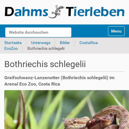
S
Website durchsuchen
Toggle na
e
k
Erweiterte Suche…
Startseite
Unterwegs
Bilder
CostaRica
t
EcoZoo
Bothriechis schlegelii
i
o
Bothriechis schlegelii
n
e
n
Greifschwanz-Lanzenotter (Bothriechis schlegelii) im
Arenal Eco Zoo, Costa Rica