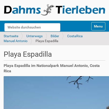
S
Website durchsuchen
Toggle na
e
k
Erweiterte Suche…
Startseite
Unterwegs
Bilder
CostaRica
t
Manuel Antonio
Playa Espadilla
i
o
Playa Espadilla
n
e
n
Playa Espadilla im Nationalpark Manuel Antonio, Costa
Rica