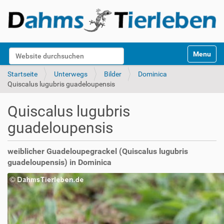
S
Website durchsuchen
Toggle na
e
k
Erweiterte Suche…
Startseite
Unterwegs
Bilder
Dominica
t
Quiscalus lugubris guadeloupensis
i
o
Quiscalus lugubris
n
e
guadeloupensis
n
weiblicher Guadeloupegrackel (Quiscalus lugubris
guadeloupensis) in Dominica