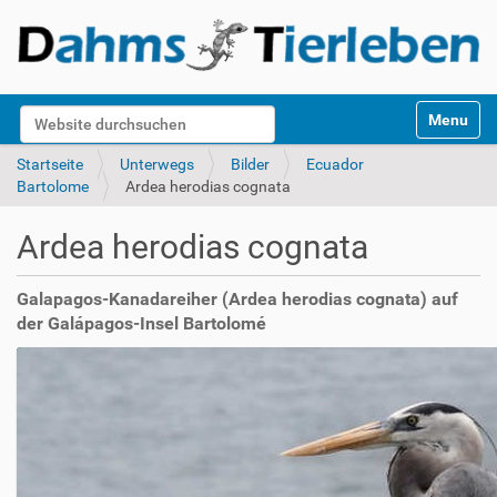
S
Website durchsuchen
Toggle na
e
k
Erweiterte Suche…
Startseite
Unterwegs
Bilder
Ecuador
t
Bartolome
Ardea herodias cognata
i
o
Ardea herodias cognata
n
e
n
Galapagos-Kanadareiher (Ardea herodias cognata) auf
der Galápagos-Insel Bartolomé